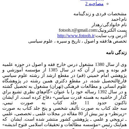
مصاحبه 2
مشخصات فردی و زندگینامه
نام:
احمد
نام خانوادگی:
رهدار
پست الکترونیک:
fotooh.r@gmail.com
آدرس وب سایت:
http://www.fotooh.ir
تخصص ها:
فقه و اصول ، تاریخ و سیره ، علوم سیاسی
زندگی نامه
وی از سال 1380 مشغول درس خارج فقه و اصول در حوزه علميه
قم بوده و پس از آن كه در سال 1385 از مؤسسه آموزشي و
پژوهشي امام خميني (قم) در مقطع ارشد از رشته علوم سياسي
فارغ‌التحصيل شده، در مقطع دكتري همين رشته در پژوهشگاه
علوم انسانی و مطالعات فرهنگی (تهران) مشغول به تحصيل گشته
و در سال 1392 رساله خود را با عنوان «گام‌هاي نظري تشيع براي
گذار از حاشيه به هسته قدرت سياسي» دفاع كرده است. از ایشان
تاکنون حدود 11 جلد کتاب به صورت تيمي،
سه جلد كتاب به صورت تأليف شخصي و پنج جلد كتاب به صورت
«زيرنظر» و نیز بيش از 80 مقاله در مجلات علمی ـ تخصصی، علمي
ـ ترويجي و علمي ـ پژوهشي کشور منتشر شده است. ایشان که
هم‌اینک رئیس «مؤسسه مطالعات و تحقیقات اسلامی فتوح اندیشه»