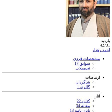
بازدید
42731
احمد رهدار
مشخصات فردی
سوابق 17
تحصیلات
ارتباطات
شاگردان
گالری 1
آثار
کتاب 22
مقاله 34
پایان نامه 13